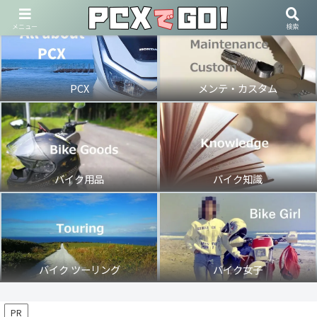
メニュー
検索
PCX
メンテ・カスタム
バイク用品
バイク知識
バイク ツーリング
バイク女子
PR