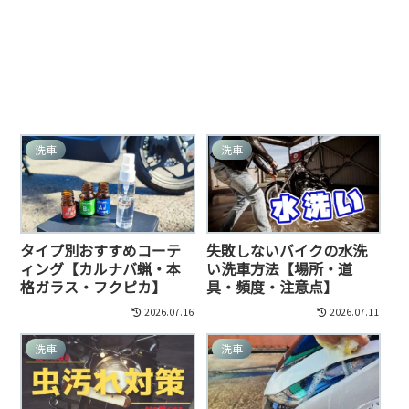
洗車
洗車
タイプ別おすすめコーテ
失敗しないバイクの水洗
ィング【カルナバ蝋・本
い洗車方法【場所・道
格ガラス・フクピカ】
具・頻度・注意点】
2026.07.16
2026.07.11
洗車
洗車