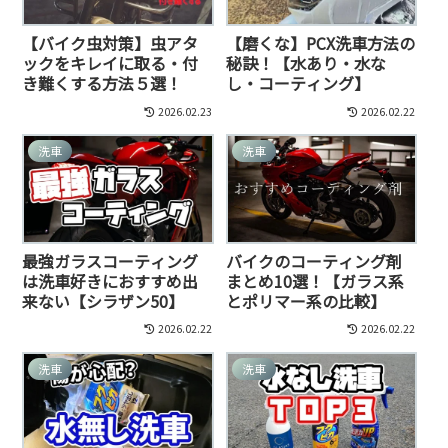
【バイク虫対策】虫アタ
【磨くな】PCX洗車方法の
ックをキレイに取る・付
秘訣！【水あり・水な
き難くする方法５選！
し・コーティング】
2026.02.23
2026.02.22
洗車
洗車
最強ガラスコーティング
バイクのコーティング剤
は洗車好きにおすすめ出
まとめ10選！【ガラス系
来ない【シラザン50】
とポリマー系の比較】
2026.02.22
2026.02.22
洗車
洗車