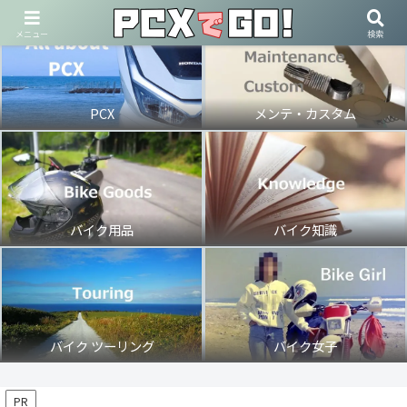
メニュー
検索
PCX
メンテ・カスタム
バイク用品
バイク知識
バイク ツーリング
バイク女子
PR