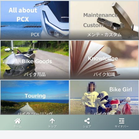
PCX
メンテ・カスタム
バイク用品
バイク知識
バイク ツーリング
バイク女子
ホーム
トップ
シェア
サイドバー