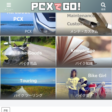
メニュー
検索
PCX
メンテ・カスタム
バイク用品
バイク知識
バイク ツーリング
バイク女子
PR