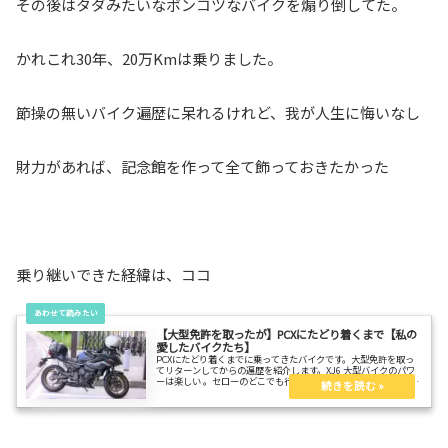
その後はタダみたいなポンコツなバイクを煽り倒してた。
かれこれ30年、20万Kmは乗りました。
節操の無いバイク遍歴に呆れるけれど、我が人生に悔いなし
財力があれば、記念館を作って全て飾っておきたかった
乗り継いできた経緯は、ココ
【大型免許を取ったが】PCXにたどり着くまで【私の
愛したバイクたち】
PCXにたどり着くまでに乗ってきたバイクです。大型免許を取っ
てリターンしてからの遍歴を紹介します。XJ6 大型バイクのパワ
ーは楽しい 。セローのどこでも行ける感は楽しい。Ninja250SL
のコーナリングは楽しい。どれも楽しいバイクでした。