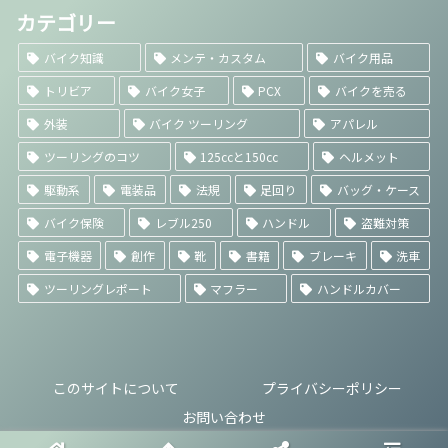
カテゴリー
バイク知識
メンテ・カスタム
バイク用品
トリビア
バイク女子
PCX
バイクを売る
外装
バイク ツーリング
アパレル
ツーリングのコツ
125ccと150cc
ヘルメット
駆動系
電装品
法規
足回り
バッグ・ケース
バイク保険
レブル250
ハンドル
盗難対策
電子機器
創作
靴
書籍
ブレーキ
洗車
ツーリングレポート
マフラー
ハンドルカバー
このサイトについて
プライバシーポリシー
お問い合わせ