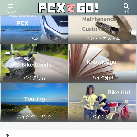
メニュー
検索
PCX
メンテ・カスタム
バイク用品
バイク知識
バイク ツーリング
バイク女子
PR