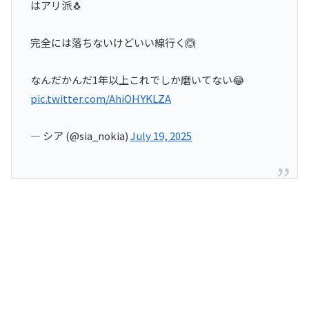
はアリ派🐧
完全には落ちないけどいい線行く🙆
なんだかんだ1年以上これでしか磨いてない😂
pic.twitter.com/AhiOHYKLZA
— シア (@sia_nokia)
July 19, 2025