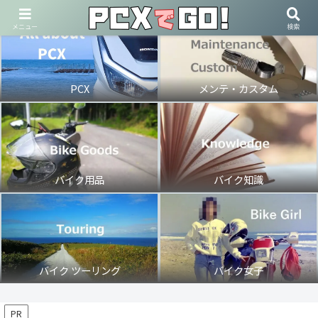
メニュー
検索
PCX
メンテ・カスタム
バイク用品
バイク知識
バイク ツーリング
バイク女子
PR