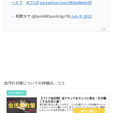
ーカブ
#CT125
pic.twitter.com/9DbxWgbt9Y
— 和歌タケ (@pnib8OsovbUgr70)
July 9, 2022
虫汚れ対策についての詳細は、ココ
【バイク虫対策】虫アタックをキレイに取る・付き難
くする方法５選！
夏の夜に走ると楽しいけれど、小さな虫がバイクの全面やヘルメ
ットのシールドに着いｔれしまう。たらどうしたらいいの？簡単
にキレイにする方法を知ってスッキリしよう。なぜ、虫が付くの
か、付き難くする方法も併せて知ろう。虫の残骸で汚れたバイク