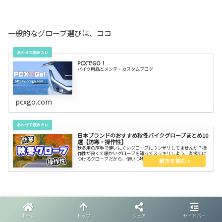
一般的なグローブ選びは、ココ
PCXでGO！
バイク用品とメンテ・カスタムブログ
pcxgo.com
日本ブランドのおすすめ秋冬バイクグローブまとめ10
選【防寒・操作性】
秋冬用の厚手で使いにくいグローブにウンザリしてませんか？操
作性が良くて暖かいグローブを知ってスッキリしよう。直接肌に
つけるグローブだから、使い心地にこだわりたい。暖かくて使い
やすいグローブで指先を守れば、冬でもバイクを楽しめるに違い
ない。
ホーム
トップ
シェア
サイドバー