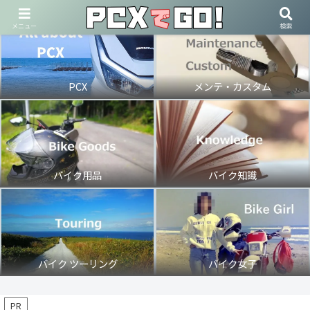
メニュー
検索
PCX
メンテ・カスタム
バイク用品
バイク知識
バイク ツーリング
バイク女子
PR