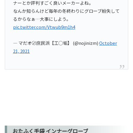
ナーとか評判すごく良いメーカーよね。
なんか知らんけど毎年の冬終わりにグローブ紛失して
るからなぁ…大事にしよう。
pic.twitter.com/Vtwub9m1h4
— マだオ〄庶民派【工◯垢】 (@nojinizm)
October
21, 2021
おたふく手袋 インナーグローブ