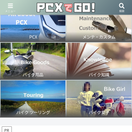
メニュー
検索
PCX
メンテ・カスタム
バイク用品
バイク知識
バイク ツーリング
バイク女子
PR