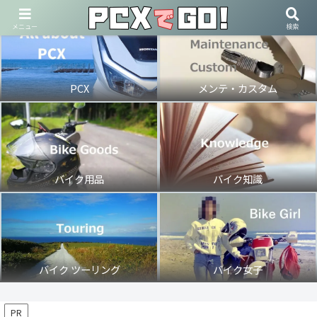
メニュー
検索
PCX
メンテ・カスタム
バイク用品
バイク知識
バイク ツーリング
バイク女子
PR