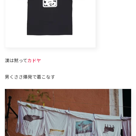
漢は黙って
カドヤ
男くささ爆発で着こなす