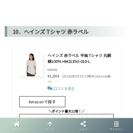
10．ヘインズ Tシャツ 赤ラベル
ヘインズ 赤ラベル 半袖 Tシャツ 丸胴
綿100％ HM2135G-010-L
Hanes
¥1,804
（2026/08/05 05:23時点 | Amazon調
べ）
口コミを見る
Amazonで探す
＼ポイント最大11倍！／
楽天市場で探す
ホーム
トップ
シェア
サイドバー
Yahoo!で探す
メルカリ