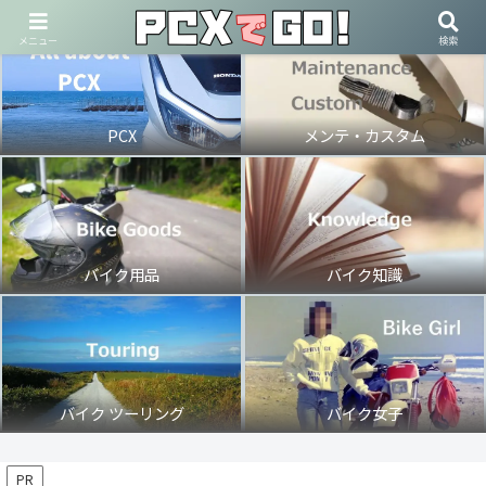
メニュー
検索
PCX
メンテ・カスタム
バイク用品
バイク知識
バイク ツーリング
バイク女子
PR