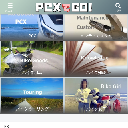
メニュー
検索
PCX
メンテ・カスタム
バイク用品
バイク知識
バイク ツーリング
バイク女子
PR