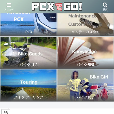
メニュー
検索
PCX
メンテ・カスタム
バイク用品
バイク知識
バイク ツーリング
バイク女子
PR