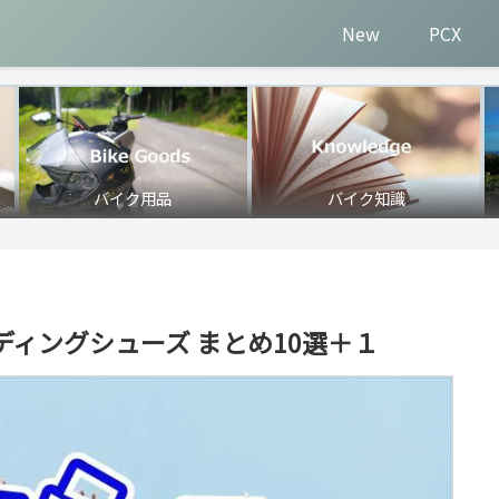
New
PCX
バイク用品
バイク知識
ィングシューズ まとめ10選＋１