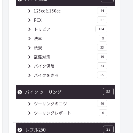
125ccと150cc
44
PCX
67
トリビア
104
洗車
9
法規
33
盗難対策
19
バイク保険
23
バイクを売る
65
バイク ツーリング
55
ツーリングのコツ
49
ツーリングレポート
6
レブル250
23