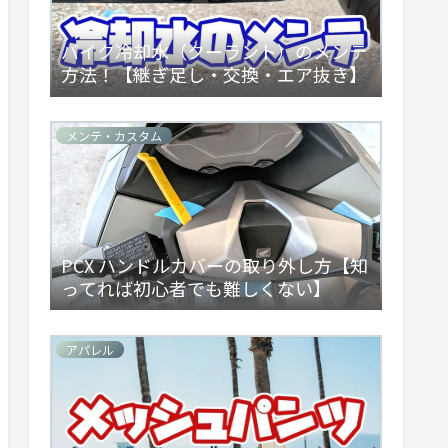
バイク冷却水（クーラント）のメンテ
方法！【継ぎ足し・交換・エア抜き】
メンテ・カスタム
PCX ハンドルカバーの取り外し方【知
ってれば初心者でも難しくない】
アパレル