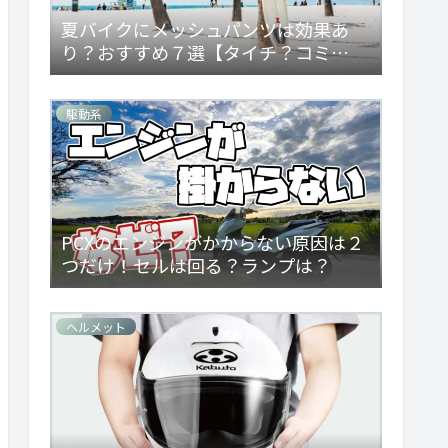
夏バイクにメッシュパンツは効果あ
り？おすすめ７選【タイチ？コミ
ネ？】
駆動系
PCXのエンジンがかからない原因は２
つだけ！セルは回る？ランプは？
ヘルメット