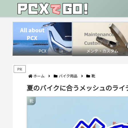
PCX
メンテ・カスタム
PR
ホーム
バイク用品
靴
夏のバイクに合うメッシュのライデ
靴