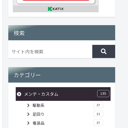
検索
カテゴリー
メンテ・カスタム
195
駆動系
37
足回り
31
電装品
37