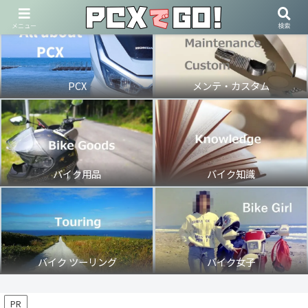
メニュー
検索
PCX
メンテ・カスタム
バイク用品
バイク知識
バイク ツーリング
バイク女子
PR