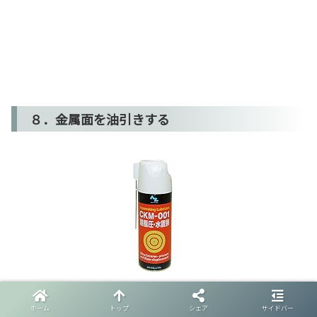
８．金属面を油引きする
AZ 多目的 多用途 浸透防錆潤滑オイルスプレー
AZ(エーゼット)
ホーム
トップ
シェア
サイドバー