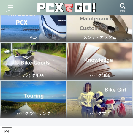
メニュー
検索
PCX
メンテ・カスタム
バイク用品
バイク知識
バイク ツーリング
バイク女子
PR