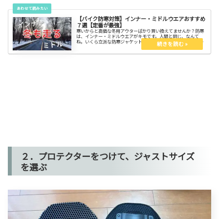
【バイク防寒対策】インナー・ミドルウエアおすすめ
７選【定番が最強】
寒いからと高価な冬用アウターばかり買い換えてませんか？防寒
は、インナー・ミドルウエアがキモです。人間と同じ、なんて
ね。いくら立派な防寒ジャケットを着ても、温かい空気がダダ洩
れなら話にならない。内側の防寒対策をキチンとすれば、冬もバ
イクの季節です。
２．プロテクターをつけて、ジャストサイズ
を選ぶ