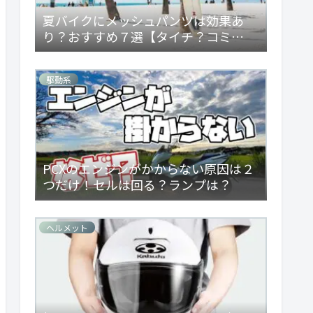
夏バイクにメッシュパンツは効果あ
り？おすすめ７選【タイチ？コミ
ネ？】
駆動系
PCXのエンジンがかからない原因は２
つだけ！セルは回る？ランプは？
ヘルメット