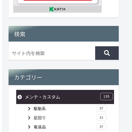
検索
カテゴリー
メンテ・カスタム
195
駆動系
37
足回り
31
電装品
37