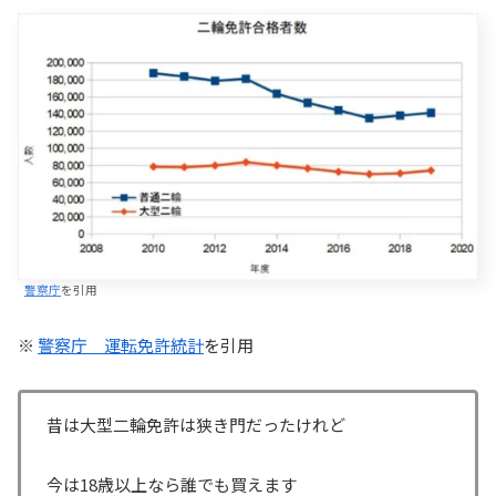
警察庁
を引用
※
警察庁 運転免許統計
を引用
昔は大型二輪免許は狭き門だったけれど
今は18歳以上なら誰でも買えます