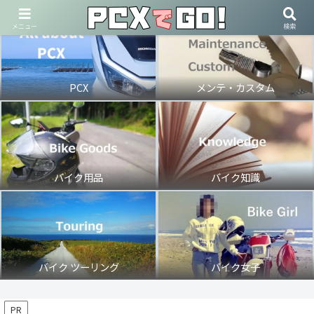
メニュー
検索
PCX
メンテ・カスタム
バイク用品
バイク知識
バイク ツーリング
バイク女子
PR