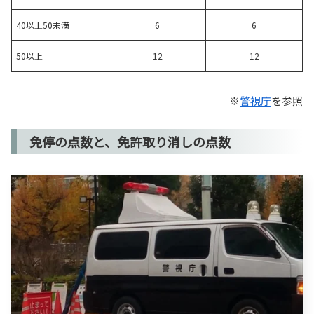
40以上50未満
6
6
50以上
12
12
※
警視庁
を参照
免停の点数と、免許取り消しの点数