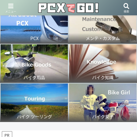
メニュー
検索
PCX
メンテ・カスタム
バイク用品
バイク知識
バイク ツーリング
バイク女子
PR