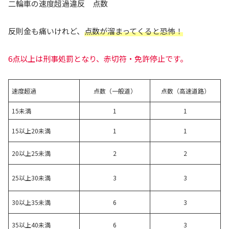
二輪車の速度超過違反 点数
反則金も痛いけれど、
点数が溜まってくると恐怖！
6点以上は刑事処罰となり、赤切符・免許停止です。
速度超過
点数（一般道）
点数（高速道路）
15未満
1
1
15以上20未満
1
1
20以上25未満
2
2
25以上30未満
3
3
30以上35未満
6
3
35以上40未満
6
3