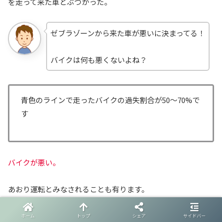
を走って来た車とぶつかった。
ゼブラゾーンから来た車が悪いに決まってる！
バイクは何も悪くないよね？
青色のラインで走ったバイクの過失割合が50～70%で
す
バイクが悪い。
あおり運転とみなされることも有ります。
『妨害運転』は、25点なので一発免許取り消し
ホーム
トップ
シェア
サイドバー