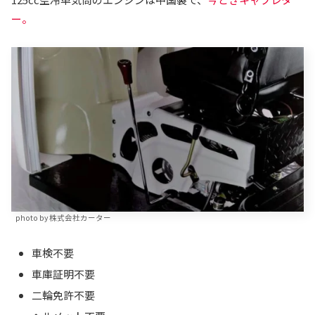
ー。
photo by 株式会社カーター
車検不要
車庫証明不要
二輪免許不要