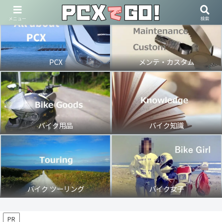
メニュー
検索
PCX
メンテ・カスタム
バイク用品
バイク知識
バイク ツーリング
バイク女子
PR