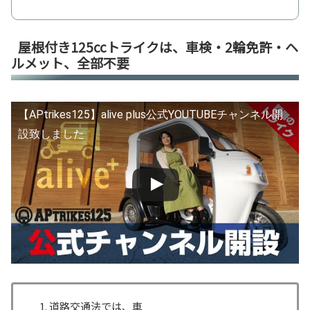
屋根付き125ccトライクは、車検・2輪免許・ヘ
ルメット、全部不要
【APtrikes125】alive plus公式YOUTUBEチャンネル開
設致しました
道路交通法では、車