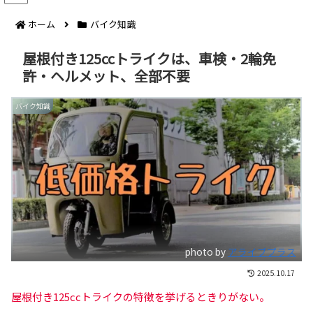
ホーム
バイク知識
屋根付き125ccトライクは、車検・2輪免
許・ヘルメット、全部不要
バイク知識
photo by
アライブプラス
2025.10.17
屋根付き125ccトライクの特徴を挙げるときりがない。