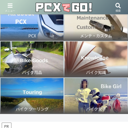
メニュー
検索
PCX
メンテ・カスタム
バイク用品
バイク知識
バイク ツーリング
バイク女子
PR