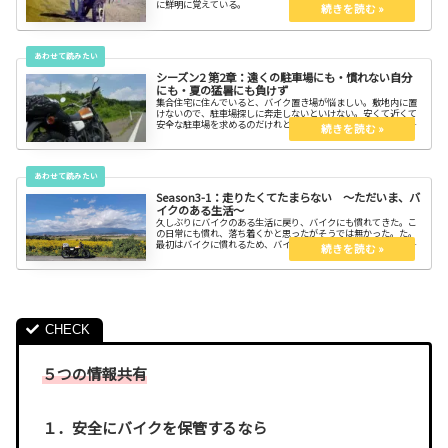
に鮮明に覚えている。
シーズン2 第2章：遠くの駐車場にも・慣れない自分
にも・夏の猛暑にも負けず
集合住宅に住んでいると、バイク置き場が悩ましい。敷地内に置
けないので、駐車場探しに奔走しないといけない。安くて近くて
安全な駐車場を求めるのだけれど、そんなに世の中は甘く無いで
すね。自宅を出てからバイクで出発するまで1時間掛かってしま
う。
Season3-1：走りたくてたまらない ～ただいま、バ
イクのある生活～
久しぶりにバイクのある生活に戻り、バイクにも慣れてきた。こ
の日常にも慣れ、落ち着くかと思ったがそうでは無かった。た。
最初はバイクに慣れるため、バイクの調子を維持するために乗ろ
うとしていた。しかし慣れた今では、ただただバイクに乗りた
い。走りたくてたまらない
５つの情報共有
１．安全にバイクを保管するなら