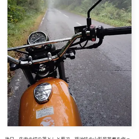
後日、牛肉の切り落としと葱で、醤油味の山形風芋煮を作っ