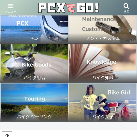
メニュー
検索
PCX
メンテ・カスタム
バイク用品
バイク知識
バイク ツーリング
バイク女子
PR