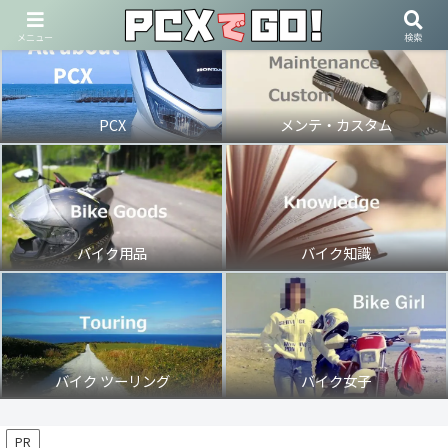
メニュー
検索
PCX
メンテ・カスタム
バイク用品
バイク知識
バイク ツーリング
バイク女子
PR