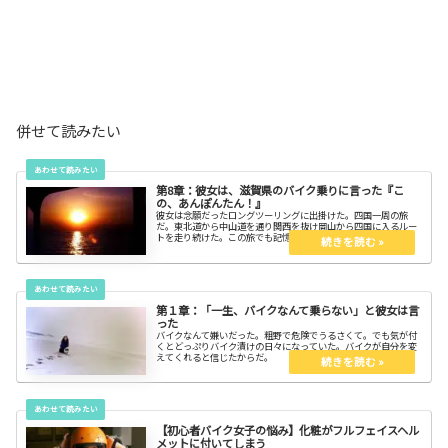
併せて読みたい
第8章：彼女は、滋賀県のバイク乗りに言った『こ
の、あんぽんたん！』
彼女は念願だったロングツーリングに出掛けた。四国一周の旅
だ。東北道から中山道を通り関西を抜け岡山から四国に入るルー
トを走り続けた。この旅でも記憶に残る出会いが待っていた。
第１章：「一生、バイクなんて乗らない」と彼女は言
った
バイクなんて嫌いだった。粗野で危険でうるさくて。でも気が付
くとどっぷりバイク漬けの日々になっていた。バイクが自分を変
えてくれると信じたからだ。
【初心者バイク女子の悩み】化粧がフルフェイスヘル
メットに付いてしまう