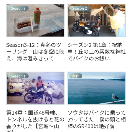
Season 3
Season 2
Season3-12：真冬のツ
シーズン2 第1章：祝納
ーリング 山は冬空に映
車！丘の上の素敵な神社
え、海は澄みきって
でバイクのお祓い
Season 1
創作
第14章：国道48号線、
ソウタはバイクに乗って
トンネルを抜けると花の
帰ってきた 僕の頭と相
香りがした【宮城～山
棒のSR400は絶好調