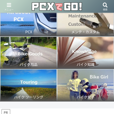
メニュー
検索
PCX
メンテ・カスタム
バイク用品
バイク知識
バイク ツーリング
バイク女子
PR