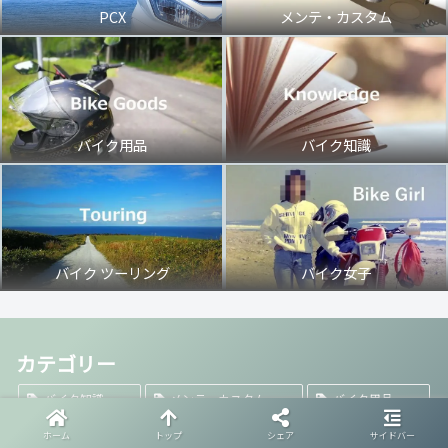
PCX
メンテ・カスタム
バイク用品
バイク知識
バイク ツーリング
バイク女子
カテゴリー
バイク知識
メンテ・カスタム
バイク用品
トリビア
バイク女子
PCX
バイクを売る
ホーム
トップ
シェア
サイドバー