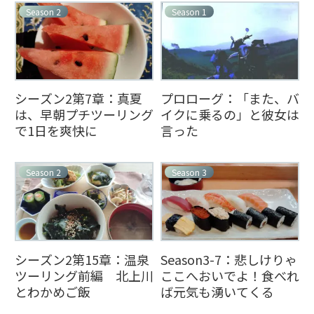
Season 2
Season 1
シーズン2第7章：真夏
プロローグ：「また、バ
は、早朝プチツーリング
イクに乗るの」と彼女は
で1日を爽快に
言った
Season 2
Season 3
シーズン2第15章：温泉
Season3-7：悲しけりゃ
ツーリング前編 北上川
ここへおいでよ！食べれ
とわかめご飯
ば元気も湧いてくる