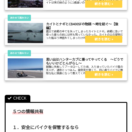
イトは実の妹のように1歳違いのナギを大切にしていた。そんな
二人の物語です。二人が高校性になり、東京で大学生になってい
く。そんな静かな物語。
カイトとナギとCB400SFの物語 ～時を紡ぐ～【後
編】
震災で故郷の全てを失ってしまったカイトとナギ。故郷に急いで
帰った彼らの前には何も残っていなかった。カイトの父の宝物だ
った船はう神話れてしまったけれど、残った宝物もあった。父の
遺志を受け継いでカイトは父の宝物を引継ぎ、故郷に帰る決意を
するのだった。
思い出はハンターカブに乗ってやってくる ～どうで
もいいけどとんがらし～
就職に失敗してプータローしてた頃、入り浸っていたバイク屋の
主人が、通称とっつぁん。面倒見が良くて、初心者でバイクに無
知な私に親身になって教えてくれた。私が故郷を離れている間に
そのバイク屋はいつの間にか無くなり、気にはしていた。けど月
日だけが流れ過去になりかけていた。
５つの情報共有
１．安全にバイクを保管するなら