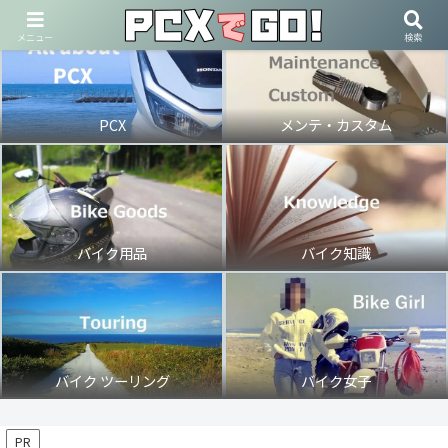
メニュー
検索
PCX
メンテ・カスタム
バイク用品
バイク知識
バイク ツーリング
バイク女子
PR