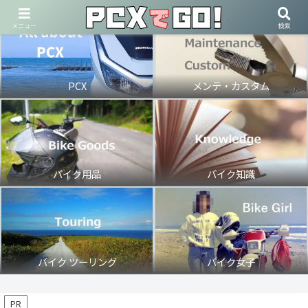
メニュー
検索
PCX
メンテ・カスタム
バイク用品
バイク知識
バイク ツーリング
バイク女子
PR