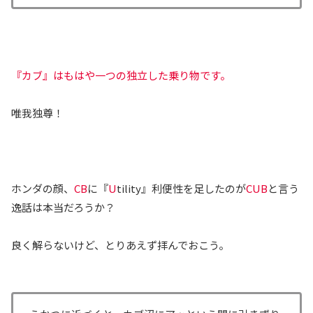
『カブ』はもはや一つの独立した乗り物です。
唯我独尊！
ホンダの顔、
CB
に『
U
tility』利便性を足したのが
CUB
と言う
逸話は本当だろうか？
良く解らないけど、とりあえず拝んでおこう。