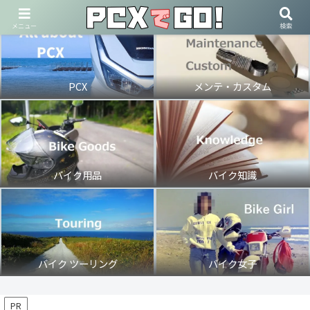
メニュー
検索
PCX
メンテ・カスタム
バイク用品
バイク知識
バイク ツーリング
バイク女子
PR