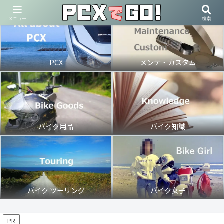
メニュー
検索
PCX
メンテ・カスタム
バイク用品
バイク知識
バイク ツーリング
バイク女子
PR