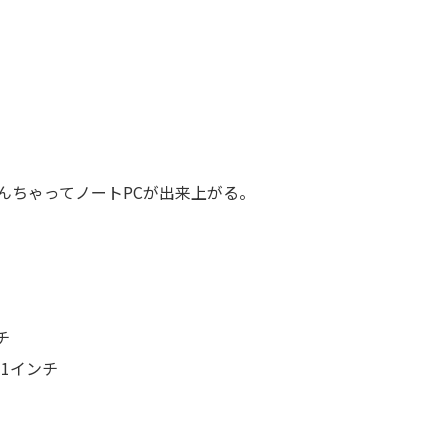
、なんちゃってノートPCが出来上がる。
チ
1インチ