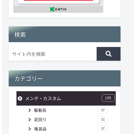
検索
カテゴリー
メンテ・カスタム
195
駆動系
37
足回り
31
電装品
37