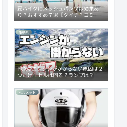
夏バイクにメッシュパンツは効果あ
り？おすすめ７選【タイチ？コミ
ネ？】
駆動系
PCXのエンジンがかからない原因は２
つだけ！セルは回る？ランプは？
ヘルメット