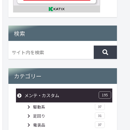
検索
カテゴリー
メンテ・カスタム
195
駆動系
37
足回り
31
電装品
37