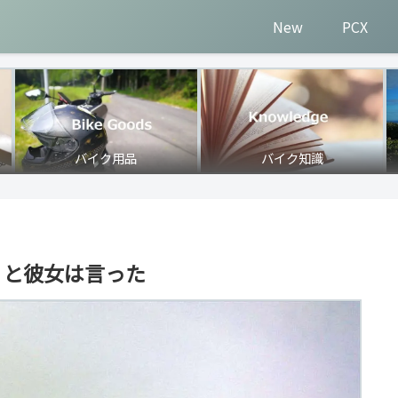
New
PCX
バイク用品
バイク知識
」と彼女は言った