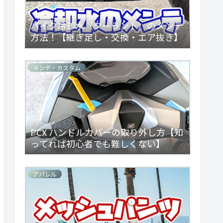
バイク冷却水（クーラント）のメンテ
方法！【継ぎ足し・交換・エア抜き】
メンテ・カスタム
PCX ハンドルカバーの取り外し方【知
ってれば初心者でも難しくない】
アパレル