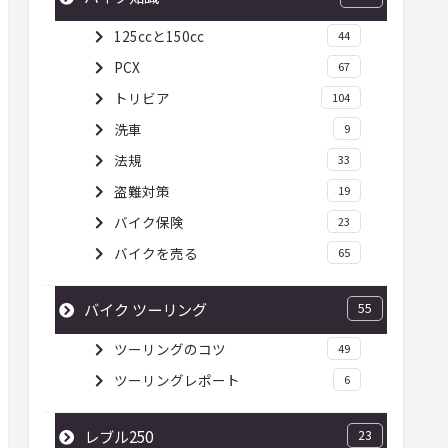
125ccと150cc
44
PCX
67
トリビア
104
洗車
9
法規
33
盗難対策
19
バイク保険
23
バイクを売る
65
バイク ツーリング
55
ツーリングのコツ
49
ツーリングレポート
6
レブル250
23