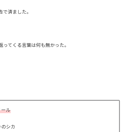
告で済ました。
返ってくる言葉は何も無かった。
ィール
りのシカ