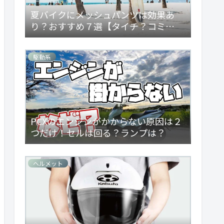
夏バイクにメッシュパンツは効果あ
り？おすすめ７選【タイチ？コミ
ネ？】
駆動系
PCXのエンジンがかからない原因は２
つだけ！セルは回る？ランプは？
ヘルメット