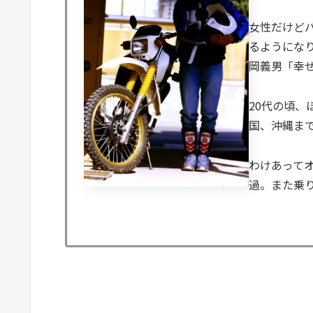
女性だけど
るようにな
岡義男「幸
20代の頃
国、沖縄ま
わけあって
過。また乗