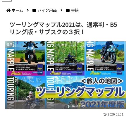
ホーム
バイク用品
書籍
ツーリングマップル2021は、通常判・B5
リング版・サブスクの３択！
書籍
photo by
Shobunsha Holdings
2026.01.31