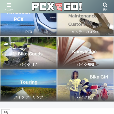
メニュー
検索
PCX
メンテ・カスタム
バイク用品
バイク知識
バイク ツーリング
バイク女子
PR