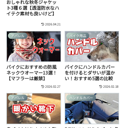
おしゃれな秋冬ジャケッ
ト3種６選【透湿防水なハ
イテク素材も良いけど】
2026.04.21
アパレル
バイク用品
バイクにおすすめの防風
バイクにハンドルカバー
ネックウオーマー13選！
を付けるとダサいが温か
【マフラーは厳禁】
い！おすすめ5選の比較
2026.02.27
2026.02.18
アパレル
ハンドルカバー