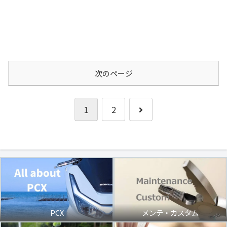
次のページ
次
1
2
へ
PCX
メンテ・カスタム