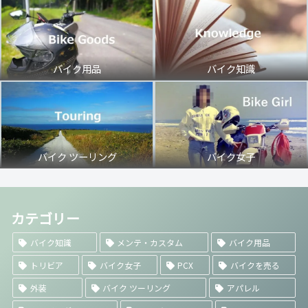
バイク用品
バイク知識
バイク ツーリング
バイク女子
カテゴリー
バイク知識
メンテ・カスタム
バイク用品
トリビア
バイク女子
PCX
バイクを売る
外装
バイク ツーリング
アパレル