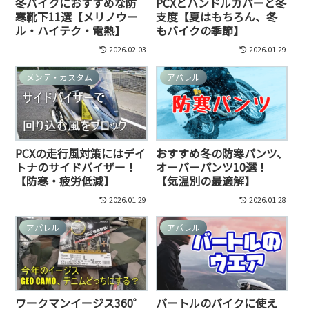
冬バイクにおすすめな防
PCXとハンドルカバーと冬
寒靴下11選【メリノウー
支度【夏はもちろん、冬
ル・ハイテク・電熱】
もバイクの季節】
2026.02.03
2026.01.29
メンテ・カスタム
アパレル
PCXの走行風対策にはデイ
おすすめ冬の防寒パンツ、
トナのサイドバイザー！
オーバーパンツ10選！
【防寒・疲労低減】
【気温別の最適解】
2026.01.29
2026.01.28
アパレル
アパレル
ワークマンイージス360゜
バートルのバイクに使え