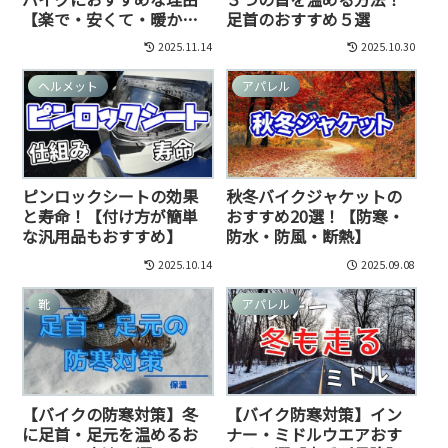
【楽で・安くて・暖か
足首のおすすめ５選
い】
2025.11.14
2025.10.30
ヘルメット
アパレル
ピンロックシートの効果
秋冬バイクジャケットの
と寿命！【付け方が簡単
おすすめ20選！【防寒・
な汎用品もおすすめ】
防水・防風・断熱】
2025.10.14
2025.09.08
靴
アパレル
【バイクの防寒対策】冬
【バイク防寒対策】イン
に足首・足元を温めるお
ナー・ミドルウエアおす