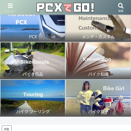
メニュー
検索
PCX
メンテ・カスタム
バイク用品
バイク知識
バイク ツーリング
バイク女子
PR