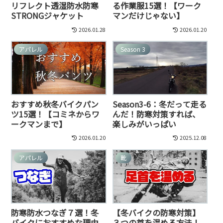
リフレクト透湿防水防寒
る作業服15選！【ワーク
STRONGジャケット
マンだけじゃない】
2026.01.28
2026.01.20
アパレル
Season 3
おすすめ秋冬バイクパン
Season3-6：冬だって走る
ツ15選！【コミネからワ
んだ！防寒対策すれば、
ークマンまで】
楽しみがいっぱい
2026.01.20
2025.12.08
アパレル
靴
防寒防水つなぎ７選！冬
【冬バイクの防寒対策】
バイクにおすすめな理由
３つの首を温める方法！