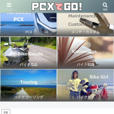
メニュー
検索
PCX
メンテ・カスタム
バイク用品
バイク知識
バイク ツーリング
バイク女子
PR