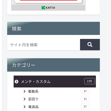
検索
カテゴリー
メンテ・カスタム
195
駆動系
37
足回り
31
電装品
37