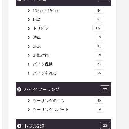
125ccと150cc
44
PCX
67
トリビア
104
洗車
9
法規
33
盗難対策
19
バイク保険
23
バイクを売る
65
バイク ツーリング
55
ツーリングのコツ
49
ツーリングレポート
6
レブル250
23