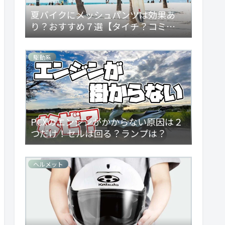
夏バイクにメッシュパンツは効果あ
り？おすすめ７選【タイチ？コミ
ネ？】
駆動系
PCXのエンジンがかからない原因は２
つだけ！セルは回る？ランプは？
ヘルメット