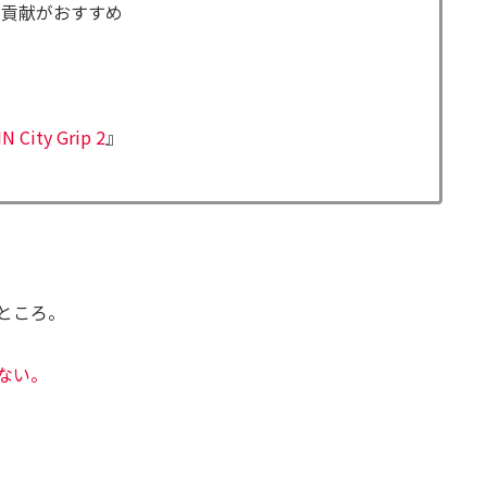
に貢献がおすすめ
N City Grip 2
』
ところ。
ない。