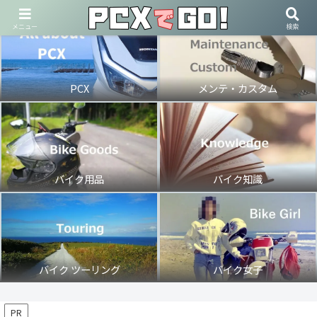
メニュー
検索
PCX
メンテ・カスタム
バイク用品
バイク知識
バイク ツーリング
バイク女子
PR