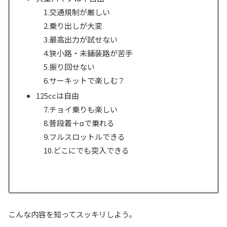
1.交通規制が厳しい
2.乗り出しが大変
3.最高出力が試せない
4.狭小路・未舗装路が苦手
5.振り回せない
6.サーキットで楽しむ？
125ccは自由
7.チョイ乗りも楽しい
8.普段着＋αで乗れる
9.フルスロットルできる
10.どこにでも突入できる
こんな内容を知ってスッキリしよう。