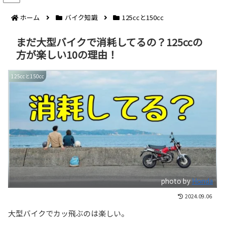
ホーム
バイク知識
125ccと150cc
まだ大型バイクで消耗してるの？125ccの
方が楽しい10の理由！
125ccと150cc
photo by
Honda
2024.09.06
大型バイクでカッ飛ぶのは楽しい。