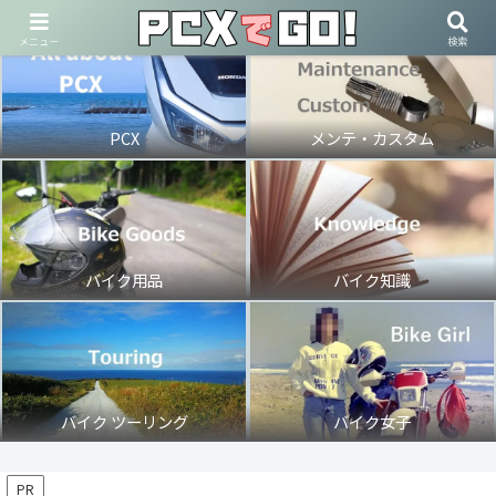
メニュー
検索
PCX
メンテ・カスタム
バイク用品
バイク知識
バイク ツーリング
バイク女子
PR