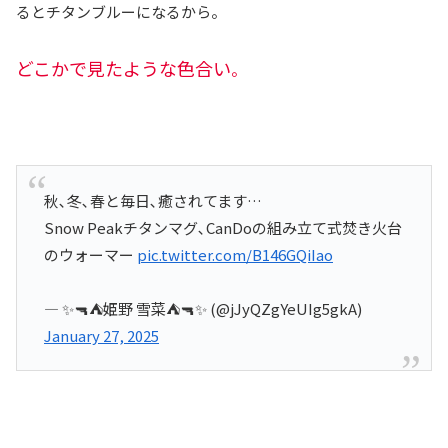
るとチタンブルーになるから。
どこかで見たような色合い
。
秋､冬､春と毎日､癒されてます…
Snow Peakチタンマグ､CanDoの組み立て式焚き火台
のウォーマー
pic.twitter.com/B146GQiIao
— ✨🔫⛺姫野 雪菜⛺🔫✨ (@jJyQZgYeUIg5gkA)
January 27, 2025