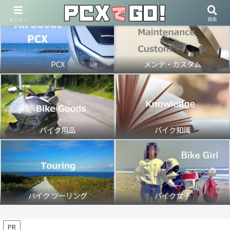
メニュー
検索
PCX
メンテ・カスタム
バイク用品
バイク知識
バイク ツーリング
バイク女子
PR