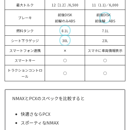
最大トルク
12［1.2］/6,500
11（1.1)／6,000
前後DISK
前後DISK
ブレーキ
前輪のみABS
前後輪 ABS
燃料タンク
8.1L
7.1L
シート下ラゲッジ
30L
23L
スマートフォン連携
✕
スマホに車両情報表示
スマートキー
○
○
トラクションコントロ
○
○
ール
NMAXとPCXのスペックを比較すると
快適さならPCX
スポーティなNMAX