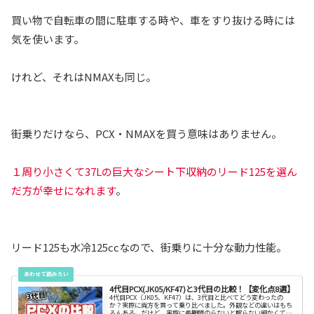
買い物で自転車の間に駐車する時や、車をすり抜ける時には
気を使います。
けれど、それはNMAXも同じ。
街乗りだけなら、PCX・NMAXを買う意味はありません。
１周り小さくて37Lの巨大なシート下収納のリード125を選ん
だ方が幸せになれます
。
リード125も水冷125ccなので、街乗りに十分な動力性能。
4代目PCX(JK05/KF47)と3代目の比較！【変化点8選】
4代目PCX（JK05、KF47）は、3代目と比べてどう変わったの
か？実際に両方を買って乗り比べました。外観などの違いはもち
ろんある。だけど、実際に長期間のらないと解らない細かくてマ