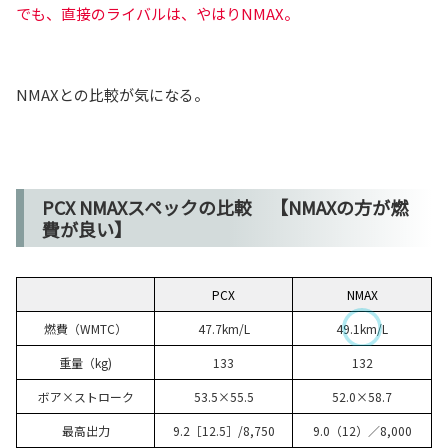
でも、直接のライバルは、やはりNMAX。
NMAXとの比較が気になる。
PCX NMAXスペックの比較 【NMAXの方が燃
費が良い】
PCX
NMAX
燃費（WMTC）
47.7km/L
49.1km/L
重量（kg)
133
132
ボア×ストローク
53.5×55.5
52.0×58.7
最高出力
9.2［12.5］/8,750
9.0（12）／8,000