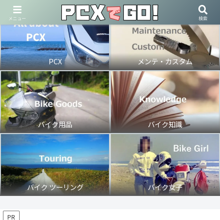
メニュー
検索
PCX
メンテ・カスタム
バイク用品
バイク知識
バイク ツーリング
バイク女子
PR