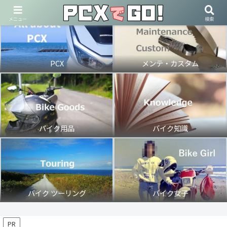
メニュー
検索
PCX
メンテ・カスタム
バイク用品
バイク知識
バイク ツーリング
バイク女子
PR