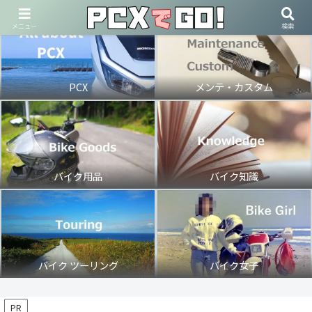
メニュー
検索
PCX
メンテ・カスタム
バイク用品
バイク知識
バイク ツーリング
バイク女子
PR