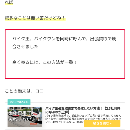
れば
滅多なことは無い筈だけどね！
バイク王、バイクワンを同時に呼んで、出張買取で競
合させました
高く売るには、この方法が一番！
ことの顛末は、ココ
バイク出張買取査定で失敗しない方法！【2,3社同時
に呼ぶのが正解】
バイク乗り換え時で、愛車をショップの言い値で手放してません
か？なぜその金額が妥当だと思うのですか？何も考えずにショッ
プへ下取りとしてるなら、間違いなく大損してます。高く売るな
ら？方法は１つ。はバイク買取業者2，3社を同時に読んで競合さ
せること。