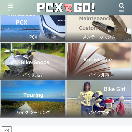
メニュー
検索
PCX
メンテ・カスタム
バイク用品
バイク知識
バイク ツーリング
バイク女子
PR