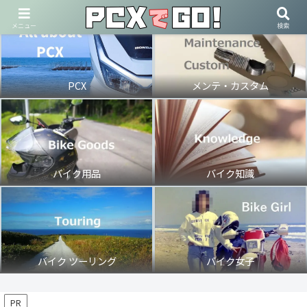
メニュー
検索
PCX
メンテ・カスタム
バイク用品
バイク知識
バイク ツーリング
バイク女子
PR