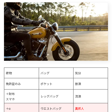
荷物
バッグ
気分
免許証のみ
ポケット
放浪
＋財布
レッグバッグ
流浪
スマホ
＋α
ウエストバッグ
異邦人