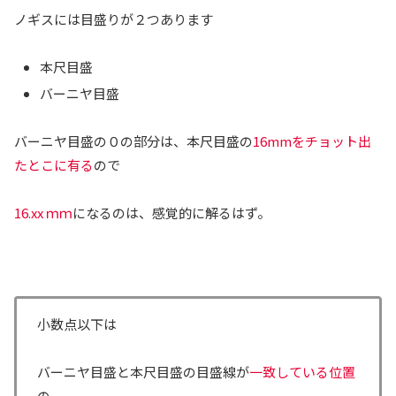
ノギスには目盛りが２つあります
本尺目盛
バーニヤ目盛
バーニヤ目盛の０の部分は、本尺目盛の
16mmをチョット出
たとこに有る
ので
16.xx ｍｍ
になるのは、感覚的に解るはず。
小数点以下は
バーニヤ目盛と本尺目盛の目盛線が
一致している位置
の