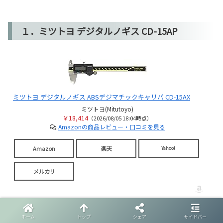
１．ミツトヨ デジタルノギス CD-15AP
ミツトヨ デジタルノギス ABSデジマチックキャリパ CD-15AX
ミツトヨ(Mitutoyo)
￥18,414
（2026/08/05 18:04時点）
Amazonの商品レビュー・口コミを見る
Amazon
楽天
Yahoo!
メルカリ
ミツトヨはシェア90%を誇るだけあり、バリエーションが多
ホーム
トップ
シェア
サイドバー