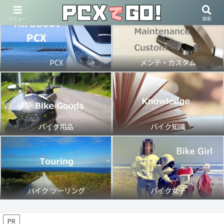
メニュー
検索
PCX
メンテ・カスタム
バイク用品
バイク知識
バイク ツーリング
バイク女子
PR