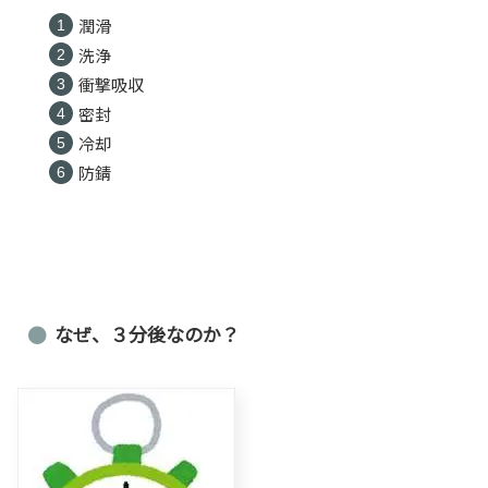
潤滑
洗浄
衝撃吸収
密封
冷却
防錆
なぜ、３分後なのか？