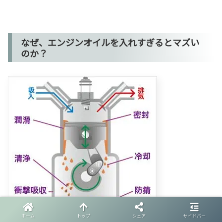
なぜ、エンジンオイルを入れすぎるとマズい
のか？
photo by
Mazda
ホーム
トップ
シェア
サイドバー