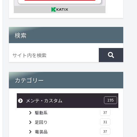
検索
カテゴリー
メンテ・カスタム
195
駆動系
37
足回り
31
電装品
37