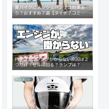
夏バイクにメッシュパンツは効果あ
り？おすすめ７選【タイチ？コミ
ネ？】
駆動系
PCXのエンジンがかからない原因は２
つだけ！セルは回る？ランプは？
ヘルメット