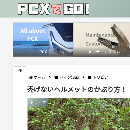
PCX
メンテ・カスタム
PR
ホーム
バイク知識
トリビア
禿げないヘルメットのかぶり方！
トリビア