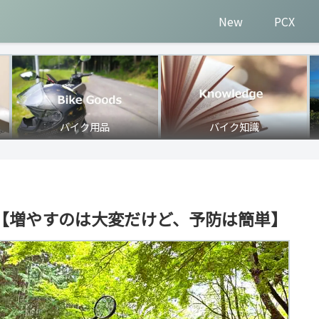
New
PCX
バイク用品
バイク知識
【増やすのは大変だけど、予防は簡単】