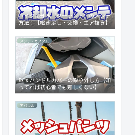
バイク冷却水（クーラント）のメンテ
方法！【継ぎ足し・交換・エア抜き】
メンテ・カスタム
PCX ハンドルカバーの取り外し方【知
ってれば初心者でも難しくない】
アパレル