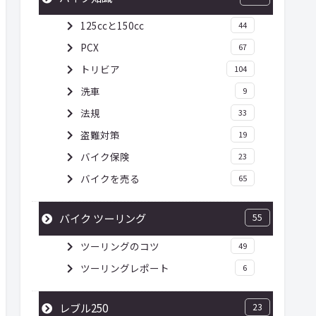
125ccと150cc
44
PCX
67
トリビア
104
洗車
9
法規
33
盗難対策
19
バイク保険
23
バイクを売る
65
バイク ツーリング
55
ツーリングのコツ
49
ツーリングレポート
6
レブル250
23