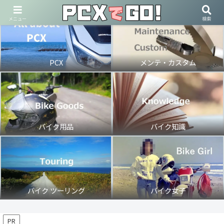
メニュー
検索
PCX
メンテ・カスタム
バイク用品
バイク知識
バイク ツーリング
バイク女子
PR