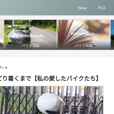
New
PCX
バイク用品
バイク知識
ポート
どり着くまで【私の愛したバイクたち】