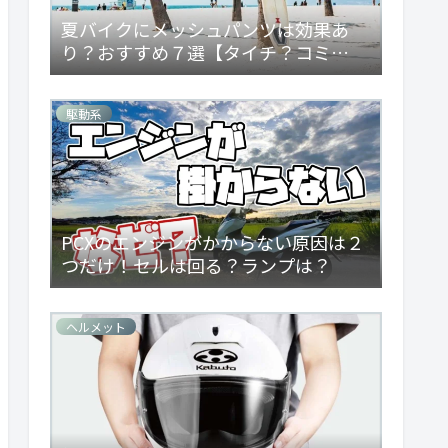
夏バイクにメッシュパンツは効果あ
り？おすすめ７選【タイチ？コミ
ネ？】
駆動系
PCXのエンジンがかからない原因は２
つだけ！セルは回る？ランプは？
ヘルメット