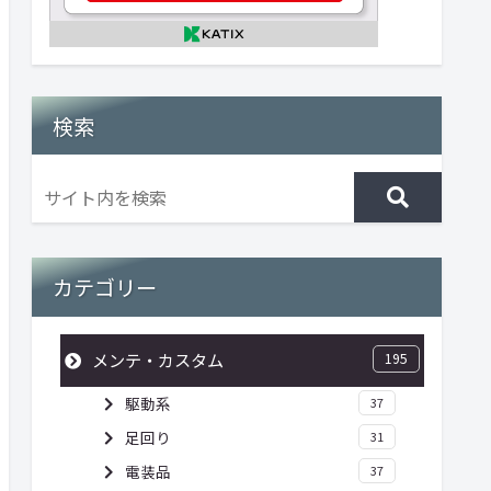
検索
カテゴリー
メンテ・カスタム
195
駆動系
37
足回り
31
電装品
37