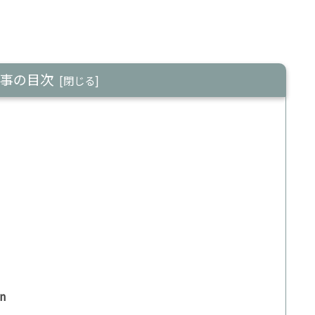
事の目次
n