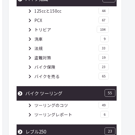
125ccと150cc
44
PCX
67
トリビア
104
洗車
9
法規
33
盗難対策
19
バイク保険
23
バイクを売る
65
バイク ツーリング
55
ツーリングのコツ
49
ツーリングレポート
6
レブル250
23