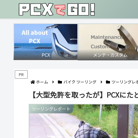
PCX
メンテ・カスタム
PR
ホーム
バイク ツーリング
ツーリングレ
【大型免許を取ったが】PCXにた
ツーリングレポート