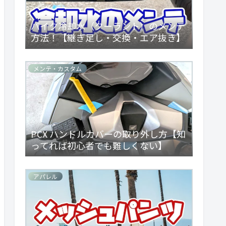
バイク冷却水（クーラント）のメンテ
方法！【継ぎ足し・交換・エア抜き】
メンテ・カスタム
PCX ハンドルカバーの取り外し方【知
ってれば初心者でも難しくない】
アパレル