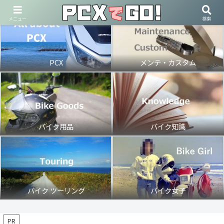
メニュー
検索
PCX
メンテ・カスタム
バイク用品
バイク知識
バイク ツーリング
バイク女子
PR