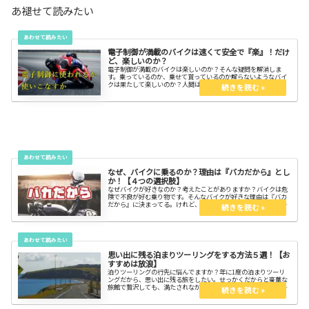
あ褪せて読みたい
電子制御が満載のバイクは速くて安全で『楽』！だけ
ど、楽しいのか？
電子制御が満載のバイクは楽しいのか？そんな疑問を解消しま
す。乗っているのか、乗せて貰っているのか解らないようなバイ
クは果たして楽しいのか？人間は必要なのか？
なぜ、バイクに乗るのか？理由は『バカだから』とし
か！【４つの選択肢】
なぜバイクが好きなのか？考えたことがありますか？バイクは危
険で不良が好む乗り物です。そんなバイクが好きな理由は『バカ
だから』に決まってる。けれど、そこには強烈な経験が待って
る。
思い出に残る泊まりツーリングをする方法５選！【お
すすめは放浪】
泊りツーリングの行先に悩んでますか？年に1度の泊まりツーリ
ングだから、思い出に残る旅をしたい。せっかくだからと豪華な
旅館で贅沢しても、満たされなかったりしませんか。工程表どお
りに移動したって楽しいはずがない。修学旅行じゃないからね。
自由に行こう。