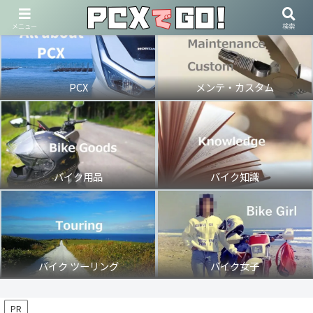
メニュー
検索
PCX
メンテ・カスタム
バイク用品
バイク知識
バイク ツーリング
バイク女子
PR