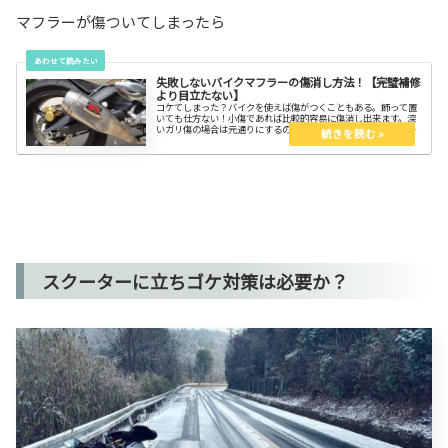
マフラーが傷ついてしまったら
失敗しないバイクマフラーの傷消し方法！【完璧補修
より目立たない】
コケてしまった？バイクを使えば傷がつくこともある。飾って置
いても仕方ない！小傷であれば比較的容易に傷消し出来ます。深
いガリ傷の場合は元通りにするのは困難なので、目立たなく傷隠
しした方が効率的です。錆が出ると面倒なので錆対策もしっかり
しておこう。
スクーターに立ちゴケ対策は必要か？