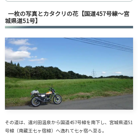
一枚の写真とカタクリの花【国道457号線～宮
城県道51号】
その道は、遠刈田温泉から国道457号線を南下し、宮城県道51
号線（南蔵王七ヶ宿線）へ逸れて七ヶ宿へ至る。