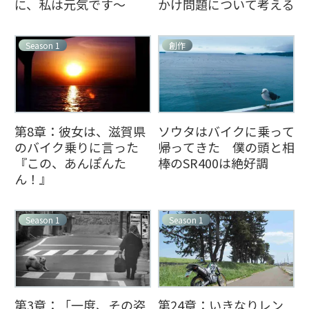
に、私は元気です～
かけ問題について考える
Season 1
創作
第8章：彼女は、滋賀県
ソウタはバイクに乗って
のバイク乗りに言った
帰ってきた 僕の頭と相
『この、あんぽんた
棒のSR400は絶好調
ん！』
Season 1
Season 1
第3章：「一度、その姿
第24章：いきなりレン