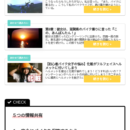
こうなったらもうしかたがない。私は言った。「また、バイクに
乗るの」。こうして私のバイクライフが、再び幕を開けようとし
ている。
第8章：彼女は、滋賀県のバイク乗りに言った『こ
の、あんぽんたん！』
彼女は念願だったロングツーリングに出掛けた。四国一周の旅
だ。東北道から中山道を通り関西を抜け岡山から四国に入るルー
トを走り続けた。この旅でも記憶に残る出会いが待っていた。
【初心者バイク女子の悩み】化粧がフルフェイスヘル
メットに付いてしまう
ヘルメットを被ると化粧が崩れてしまう！どうすればいいの？フ
ァンデーションがヘルメットの内装に付いてしまう？不二子みた
いに颯爽とヘルメットを脱ぎたいけれど、気になりますよね？ヘ
ルメットで化粧が崩れなくするコツを知れば大丈夫。ヘルメット
を脱ぐ瞬間を見せつけるのもいい。
５つの情報共有