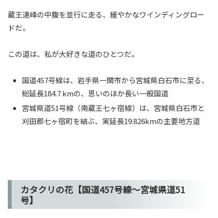
蔵王連峰の中腹を並行に走る、緩やかなワインディングロー
ドだ。
この道は、私が大好きな道のひとつだ。
国道457号線は、岩手県一関市から宮城県白石市に至る、
総延長184.7 kmの、思いのほか長い一般国道
宮城県道51号線（南蔵王七ヶ宿線）は、宮城県白石市と
刈田郡七ヶ宿町を結ぶ、実延長19.826kmの主要地方道
カタクリの花【国道457号線～宮城県道51
号】