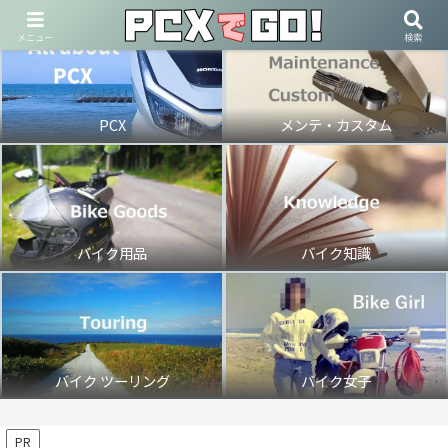
メニュー
検索
PCX
メンテ・カスタム
バイク用品
バイク知識
バイク ツーリング
バイク女子
PR