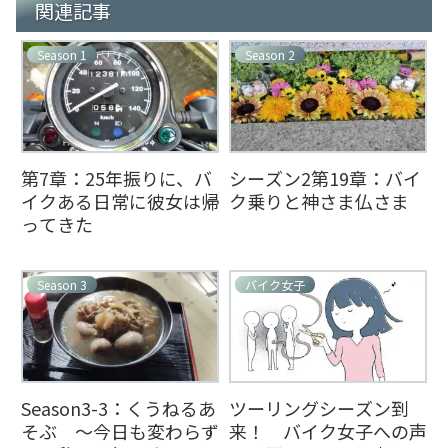
関連記事
Season 1
Season 2
第7章：25年振りに、バ
シーズン2第19章：バイ
イクある日常に彼女は帰
ク乗りと神さま仏さま
ってきた
Season 3
バイク女子
Season3-3：くうねるあ
ツーリングシーズン到
そぶ ～今日も変わらず
来！ バイク女子への声