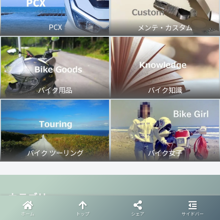
PCX
メンテ・カスタム
バイク用品
バイク知識
バイク ツーリング
バイク女子
カテゴリー
バイク知識
メンテ・カスタム
バイク用品
ホーム
トップ
シェア
サイドバー