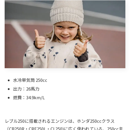
水冷単気筒 250cc
出力：26馬力
燃費：34.9km/L
レブル250に搭載されるエンジンは、ホンダ250ccクラス
（CB250R・CRF250L・CL250)に広く使われている、250cc主