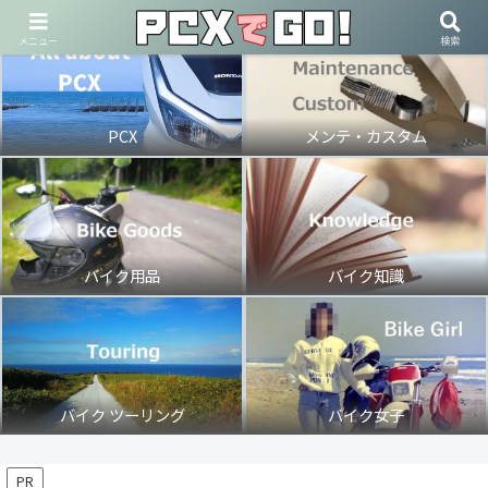
メニュー
検索
PCX
メンテ・カスタム
バイク用品
バイク知識
バイク ツーリング
バイク女子
PR