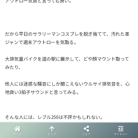
アウトロー気質と言っても良い。
だから平日のサラリーマンコスプレを脱ぎ捨てて、汚れた革
ジャンで週末アウトローを気取る。
大排気量バイクを道の駅に展示して、どや顔マウント取って
みたり、
他人には迷惑な騒音にしか聞こえないウルサイ排気音を、心
地良い3拍子サウンドと言ってみる。
そんな人には、レブル250は不評かもしれない。
250ccなんて、女子供のバイク
ホーム
トップ
シェア
サイドバー